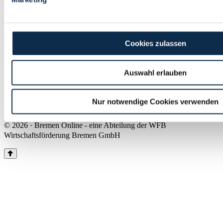
Land Bremen
Instagram
Pinterest
Facebook
Tiktok
Youtube
Impressum & Kontakt
Cookies zulassen
Barrierefreiheit
Produkte & Mediadaten
Presse
Auswahl erlauben
Über uns
Inhaltsübersicht
Nutzungsbedingungen
Nur notwendige Cookies verwenden
Datenschutz
© 2026 · Bremen Online - eine Abteilung der WFB
Wirtschaftsförderung Bremen GmbH