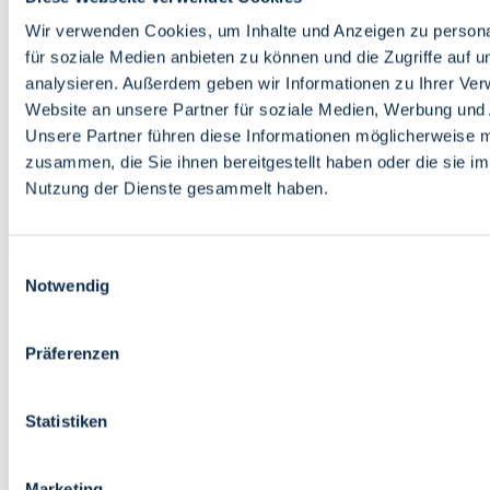
Bildung
Wirtschaft
Wir verwenden Cookies, um Inhalte und Anzeigen zu persona
Wissenschaft
für soziale Medien anbieten zu können und die Zugriffe auf 
Marktplatz
analysieren. Außerdem geben wir Informationen zu Ihrer Ve
Website an unsere Partner für soziale Medien, Werbung und 
Bremen barrierefrei
Login
Unsere Partner führen diese Informationen möglicherweise m
Leichte Sprache
zusammen, die Sie ihnen bereitgestellt haben oder die sie i
Zur Deutschen Gebärdensprache
Nutzung der Dienste gesammelt haben.
English
Einwilligungsauswahl
Notwendig
Präferenzen
Bremen barrierefrei
Login
Statistiken
Leichte Sprache
Zur Deutschen Gebärdensprache
English
Marketing