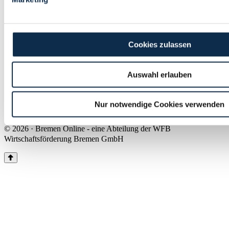
Land Bremen
Instagram
Pinterest
Facebook
Tiktok
Youtube
Impressum & Kontakt
Cookies zulassen
Barrierefreiheit
Produkte & Mediadaten
Presse
Auswahl erlauben
Über uns
Inhaltsübersicht
Nutzungsbedingungen
Nur notwendige Cookies verwenden
Datenschutz
© 2026 · Bremen Online - eine Abteilung der WFB
Wirtschaftsförderung Bremen GmbH