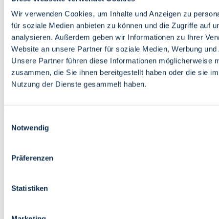
Bildung
Wirtschaft
Wir verwenden Cookies, um Inhalte und Anzeigen zu persona
Wissenschaft
für soziale Medien anbieten zu können und die Zugriffe auf 
Marktplatz
analysieren. Außerdem geben wir Informationen zu Ihrer Ve
Website an unsere Partner für soziale Medien, Werbung und 
Bremen barrierefrei
Login
Unsere Partner führen diese Informationen möglicherweise m
Leichte Sprache
zusammen, die Sie ihnen bereitgestellt haben oder die sie i
Zur Deutschen Gebärdensprache
Nutzung der Dienste gesammelt haben.
English
Einwilligungsauswahl
Notwendig
Präferenzen
Bremen barrierefrei
Login
Statistiken
Leichte Sprache
Zur Deutschen Gebärdensprache
English
Marketing