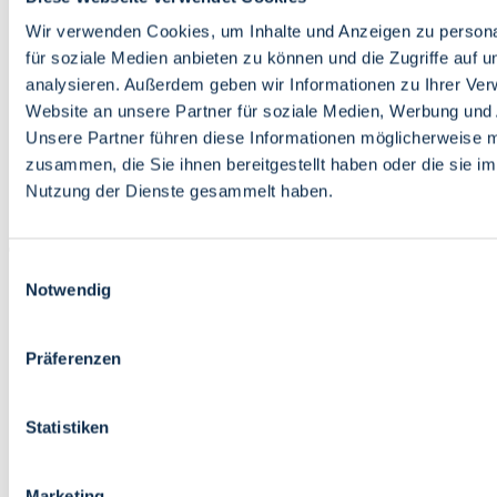
Bildung
Wirtschaft
Wir verwenden Cookies, um Inhalte und Anzeigen zu persona
Wissenschaft
für soziale Medien anbieten zu können und die Zugriffe auf 
Marktplatz
analysieren. Außerdem geben wir Informationen zu Ihrer Ve
Website an unsere Partner für soziale Medien, Werbung und 
Bremen barrierefrei
Login
Unsere Partner führen diese Informationen möglicherweise m
Leichte Sprache
zusammen, die Sie ihnen bereitgestellt haben oder die sie i
Zur Deutschen Gebärdensprache
Nutzung der Dienste gesammelt haben.
English
Einwilligungsauswahl
Notwendig
Präferenzen
Bremen barrierefrei
Login
Statistiken
Leichte Sprache
Zur Deutschen Gebärdensprache
English
Marketing