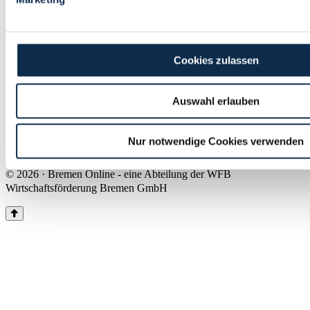
Land Bremen
Instagram
Pinterest
Facebook
Tiktok
Youtube
Impressum & Kontakt
Cookies zulassen
Barrierefreiheit
Produkte & Mediadaten
Presse
Auswahl erlauben
Über uns
Inhaltsübersicht
Nutzungsbedingungen
Nur notwendige Cookies verwenden
Datenschutz
© 2026 · Bremen Online - eine Abteilung der WFB
Wirtschaftsförderung Bremen GmbH