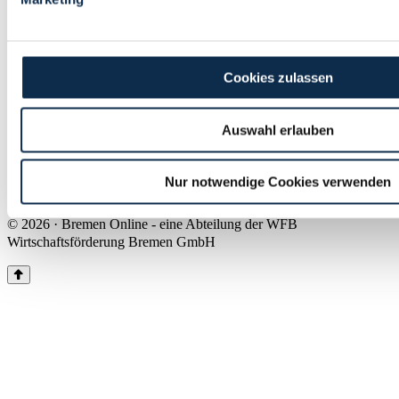
Land Bremen
Instagram
Pinterest
Facebook
Tiktok
Youtube
Impressum & Kontakt
Cookies zulassen
Barrierefreiheit
Produkte & Mediadaten
Presse
Auswahl erlauben
Über uns
Inhaltsübersicht
Nutzungsbedingungen
Nur notwendige Cookies verwenden
Datenschutz
© 2026 · Bremen Online - eine Abteilung der WFB
Wirtschaftsförderung Bremen GmbH