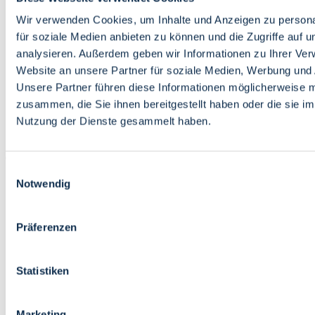
Bildung
Wirtschaft
Wir verwenden Cookies, um Inhalte und Anzeigen zu persona
Wissenschaft
für soziale Medien anbieten zu können und die Zugriffe auf 
Marktplatz
analysieren. Außerdem geben wir Informationen zu Ihrer Ve
Website an unsere Partner für soziale Medien, Werbung und 
Bremen barrierefrei
Login
Unsere Partner führen diese Informationen möglicherweise m
Leichte Sprache
zusammen, die Sie ihnen bereitgestellt haben oder die sie i
Zur Deutschen Gebärdensprache
Nutzung der Dienste gesammelt haben.
English
Einwilligungsauswahl
Notwendig
Präferenzen
Bremen barrierefrei
Login
Statistiken
Leichte Sprache
Zur Deutschen Gebärdensprache
English
Marketing