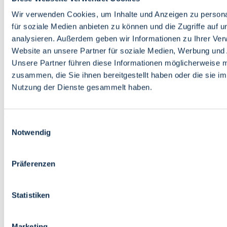
Bildung
Wirtschaft
Wir verwenden Cookies, um Inhalte und Anzeigen zu persona
Wissenschaft
für soziale Medien anbieten zu können und die Zugriffe auf 
Marktplatz
analysieren. Außerdem geben wir Informationen zu Ihrer Ve
Website an unsere Partner für soziale Medien, Werbung und 
Bremen barrierefrei
Login
Unsere Partner führen diese Informationen möglicherweise m
Leichte Sprache
zusammen, die Sie ihnen bereitgestellt haben oder die sie i
Zur Deutschen Gebärdensprache
Nutzung der Dienste gesammelt haben.
English
Einwilligungsauswahl
Notwendig
Präferenzen
Bremen barrierefrei
Login
Statistiken
Leichte Sprache
Zur Deutschen Gebärdensprache
English
Marketing