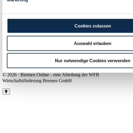
Land Bremen
Instagram
Pinterest
Facebook
Tiktok
Youtube
Impressum & Kontakt
Cookies zulassen
Barrierefreiheit
Produkte & Mediadaten
Presse
Auswahl erlauben
Über uns
Inhaltsübersicht
Nutzungsbedingungen
Nur notwendige Cookies verwenden
Datenschutz
© 2026 · Bremen Online - eine Abteilung der WFB
Wirtschaftsförderung Bremen GmbH