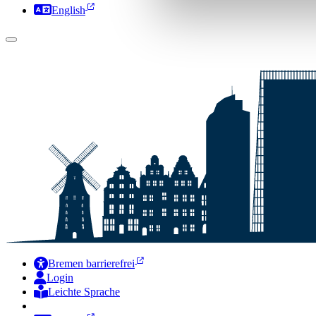
English
Bremen barrierefrei
Login
Leichte Sprache
Zur Deutschen Gebärdensprache