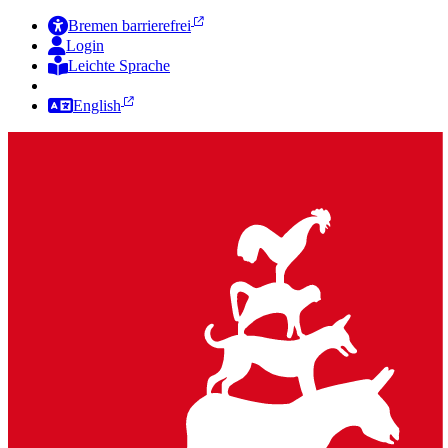
Bremen barrierefrei
Login
Leichte Sprache
Zur Deutschen Gebärdensprache
English