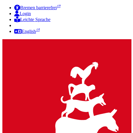
Bremen barrierefrei
Login
Leichte Sprache
Zur Deutschen Gebärdensprache
English