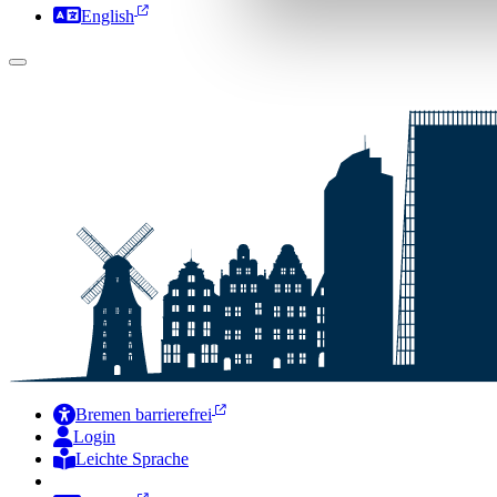
English
Bremen barrierefrei
Login
Leichte Sprache
Zur Deutschen Gebärdensprache