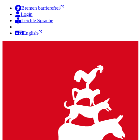
Bremen barrierefrei
Login
Leichte Sprache
Zur Deutschen Gebärdensprache
English