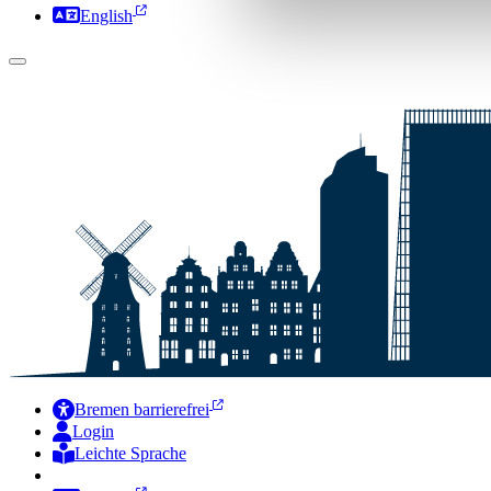
English
Bremen barrierefrei
Login
Leichte Sprache
Zur Deutschen Gebärdensprache