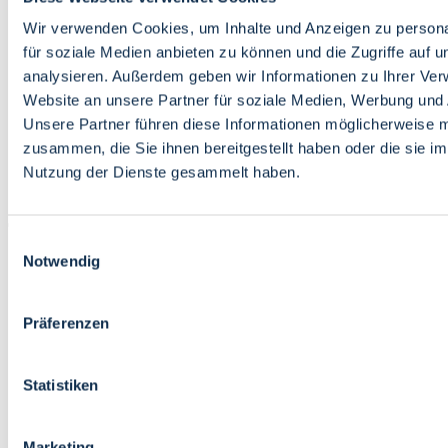
Bildung
Wirtschaft
Wir verwenden Cookies, um Inhalte und Anzeigen zu persona
Wissenschaft
für soziale Medien anbieten zu können und die Zugriffe auf 
Marktplatz
analysieren. Außerdem geben wir Informationen zu Ihrer Ve
Website an unsere Partner für soziale Medien, Werbung und 
Bremen barrierefrei
Login
Unsere Partner führen diese Informationen möglicherweise m
Leichte Sprache
zusammen, die Sie ihnen bereitgestellt haben oder die sie i
Zur Deutschen Gebärdensprache
Nutzung der Dienste gesammelt haben.
English
Einwilligungsauswahl
Notwendig
Präferenzen
Bremen barrierefrei
Login
Statistiken
Leichte Sprache
Zur Deutschen Gebärdensprache
English
Marketing