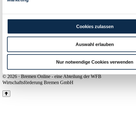
Land Bremen
Instagram
Pinterest
Facebook
Tiktok
Youtube
Impressum & Kontakt
Cookies zulassen
Barrierefreiheit
Produkte & Mediadaten
Presse
Auswahl erlauben
Über uns
Inhaltsübersicht
Nutzungsbedingungen
Nur notwendige Cookies verwenden
Datenschutz
© 2026 · Bremen Online - eine Abteilung der WFB
Wirtschaftsförderung Bremen GmbH