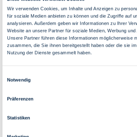
Bildung
Wirtschaft
Wir verwenden Cookies, um Inhalte und Anzeigen zu persona
Wissenschaft
für soziale Medien anbieten zu können und die Zugriffe auf 
Marktplatz
analysieren. Außerdem geben wir Informationen zu Ihrer Ve
Website an unsere Partner für soziale Medien, Werbung und 
Bremen barrierefrei
Login
Unsere Partner führen diese Informationen möglicherweise m
Leichte Sprache
zusammen, die Sie ihnen bereitgestellt haben oder die sie i
Zur Deutschen Gebärdensprache
Nutzung der Dienste gesammelt haben.
English
Einwilligungsauswahl
Notwendig
Präferenzen
Bremen barrierefrei
Login
Statistiken
Leichte Sprache
Zur Deutschen Gebärdensprache
English
Marketing