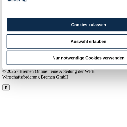
Land Bremen
Instagram
Pinterest
Facebook
Tiktok
Youtube
Impressum & Kontakt
Cookies zulassen
Barrierefreiheit
Produkte & Mediadaten
Presse
Auswahl erlauben
Über uns
Inhaltsübersicht
Nutzungsbedingungen
Nur notwendige Cookies verwenden
Datenschutz
© 2026 · Bremen Online - eine Abteilung der WFB
Wirtschaftsförderung Bremen GmbH