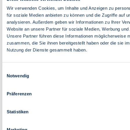
Bildung
Wirtschaft
Wir verwenden Cookies, um Inhalte und Anzeigen zu persona
Wissenschaft
für soziale Medien anbieten zu können und die Zugriffe auf 
Marktplatz
analysieren. Außerdem geben wir Informationen zu Ihrer Ve
Website an unsere Partner für soziale Medien, Werbung und 
Bremen barrierefrei
Login
Unsere Partner führen diese Informationen möglicherweise m
Leichte Sprache
zusammen, die Sie ihnen bereitgestellt haben oder die sie i
Zur Deutschen Gebärdensprache
Nutzung der Dienste gesammelt haben.
English
Einwilligungsauswahl
Notwendig
Präferenzen
Bremen barrierefrei
Login
Statistiken
Leichte Sprache
Zur Deutschen Gebärdensprache
English
Marketing