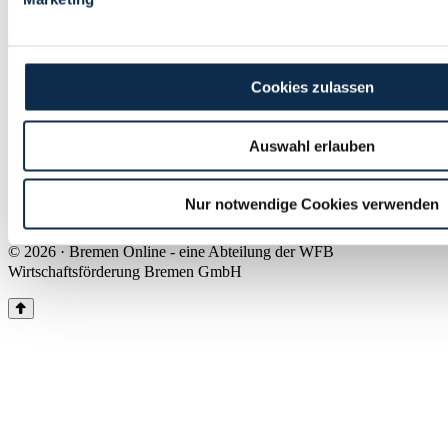
Land Bremen
Instagram
Pinterest
Facebook
Tiktok
Youtube
Impressum & Kontakt
Cookies zulassen
Barrierefreiheit
Produkte & Mediadaten
Presse
Auswahl erlauben
Über uns
Inhaltsübersicht
Nutzungsbedingungen
Nur notwendige Cookies verwenden
Datenschutz
© 2026 · Bremen Online - eine Abteilung der WFB
Wirtschaftsförderung Bremen GmbH