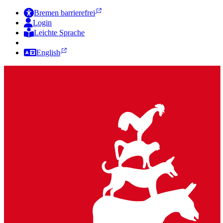
Bremen barrierefrei
Login
Leichte Sprache
Zur Deutschen Gebärdensprache
English