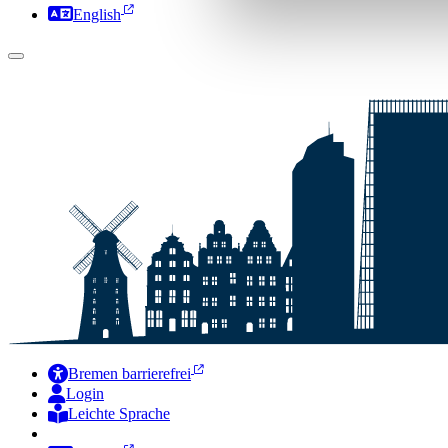
English
Bremen barrierefrei
Login
Leichte Sprache
Zur Deutschen Gebärdensprache