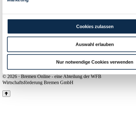
Land Bremen
Instagram
Pinterest
Facebook
Tiktok
Youtube
Impressum & Kontakt
Cookies zulassen
Barrierefreiheit
Produkte & Mediadaten
Presse
Auswahl erlauben
Über uns
Inhaltsübersicht
Nutzungsbedingungen
Nur notwendige Cookies verwenden
Datenschutz
© 2026 · Bremen Online - eine Abteilung der WFB
Wirtschaftsförderung Bremen GmbH