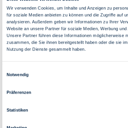
Bildung
Wirtschaft
Wir verwenden Cookies, um Inhalte und Anzeigen zu persona
Wissenschaft
für soziale Medien anbieten zu können und die Zugriffe auf 
Marktplatz
analysieren. Außerdem geben wir Informationen zu Ihrer Ve
Website an unsere Partner für soziale Medien, Werbung und 
Bremen barrierefrei
Login
Unsere Partner führen diese Informationen möglicherweise m
Leichte Sprache
zusammen, die Sie ihnen bereitgestellt haben oder die sie i
Zur Deutschen Gebärdensprache
Nutzung der Dienste gesammelt haben.
English
Einwilligungsauswahl
Notwendig
Präferenzen
Bremen barrierefrei
Login
Statistiken
Leichte Sprache
Zur Deutschen Gebärdensprache
English
Marketing