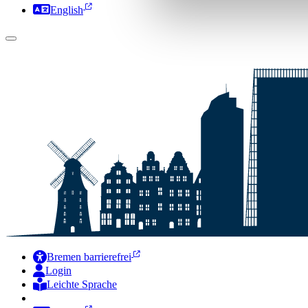
English
Bremen barrierefrei
Login
Leichte Sprache
Zur Deutschen Gebärdensprache