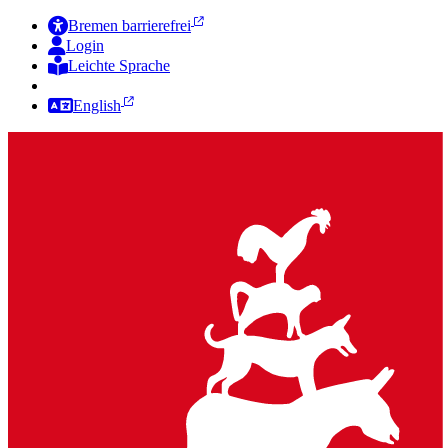
Bremen barrierefrei
Login
Leichte Sprache
Zur Deutschen Gebärdensprache
English