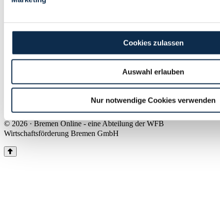
Land Bremen
Instagram
Pinterest
Facebook
Tiktok
Youtube
Impressum & Kontakt
Cookies zulassen
Barrierefreiheit
Produkte & Mediadaten
Presse
Auswahl erlauben
Über uns
Inhaltsübersicht
Nutzungsbedingungen
Nur notwendige Cookies verwenden
Datenschutz
© 2026 · Bremen Online - eine Abteilung der WFB
Wirtschaftsförderung Bremen GmbH