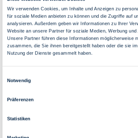
Bildung
Wirtschaft
Wir verwenden Cookies, um Inhalte und Anzeigen zu persona
Wissenschaft
für soziale Medien anbieten zu können und die Zugriffe auf 
Marktplatz
analysieren. Außerdem geben wir Informationen zu Ihrer Ve
Website an unsere Partner für soziale Medien, Werbung und 
Bremen barrierefrei
Login
Unsere Partner führen diese Informationen möglicherweise m
Leichte Sprache
zusammen, die Sie ihnen bereitgestellt haben oder die sie i
Zur Deutschen Gebärdensprache
Nutzung der Dienste gesammelt haben.
English
Einwilligungsauswahl
Notwendig
Präferenzen
Bremen barrierefrei
Login
Statistiken
Leichte Sprache
Zur Deutschen Gebärdensprache
English
Marketing