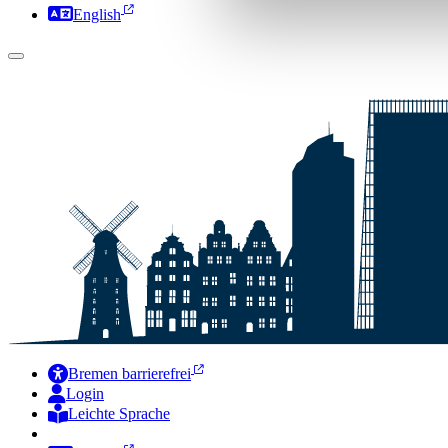
English
Bremen barrierefrei
Login
Leichte Sprache
Zur Deutschen Gebärdensprache