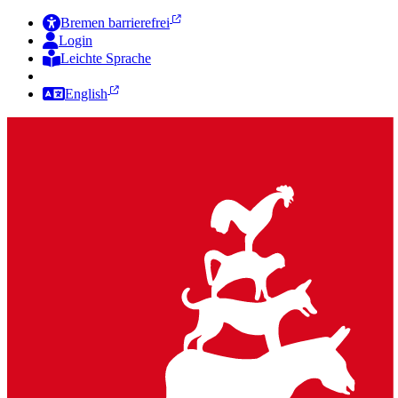
Bremen barrierefrei
Login
Leichte Sprache
Zur Deutschen Gebärdensprache
English