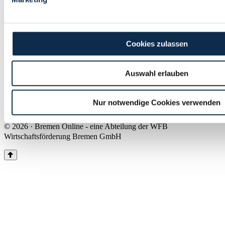
Land Bremen
Instagram
Pinterest
Facebook
Tiktok
Youtube
Impressum & Kontakt
Cookies zulassen
Barrierefreiheit
Produkte & Mediadaten
Presse
Auswahl erlauben
Über uns
Inhaltsübersicht
Nutzungsbedingungen
Nur notwendige Cookies verwenden
Datenschutz
© 2026 · Bremen Online - eine Abteilung der WFB
Wirtschaftsförderung Bremen GmbH