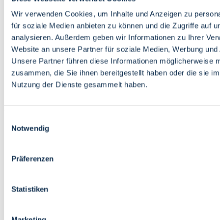
Bildung
Wirtschaft
Wir verwenden Cookies, um Inhalte und Anzeigen zu persona
Wissenschaft
für soziale Medien anbieten zu können und die Zugriffe auf 
Marktplatz
analysieren. Außerdem geben wir Informationen zu Ihrer Ve
Website an unsere Partner für soziale Medien, Werbung und 
Bremen barrierefrei
Login
Unsere Partner führen diese Informationen möglicherweise m
Leichte Sprache
zusammen, die Sie ihnen bereitgestellt haben oder die sie i
Zur Deutschen Gebärdensprache
Nutzung der Dienste gesammelt haben.
English
Einwilligungsauswahl
Notwendig
Präferenzen
Bremen barrierefrei
Login
Statistiken
Leichte Sprache
Zur Deutschen Gebärdensprache
English
Marketing