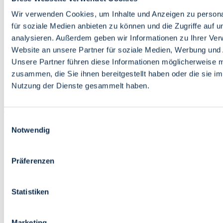
Bildung
Wirtschaft
Wir verwenden Cookies, um Inhalte und Anzeigen zu persona
Wissenschaft
für soziale Medien anbieten zu können und die Zugriffe auf 
Marktplatz
analysieren. Außerdem geben wir Informationen zu Ihrer Ve
Website an unsere Partner für soziale Medien, Werbung und 
Bremen barrierefrei
Login
Unsere Partner führen diese Informationen möglicherweise m
Leichte Sprache
zusammen, die Sie ihnen bereitgestellt haben oder die sie i
Zur Deutschen Gebärdensprache
Nutzung der Dienste gesammelt haben.
English
Einwilligungsauswahl
Notwendig
Präferenzen
Bremen barrierefrei
Login
Statistiken
Leichte Sprache
Zur Deutschen Gebärdensprache
English
Marketing