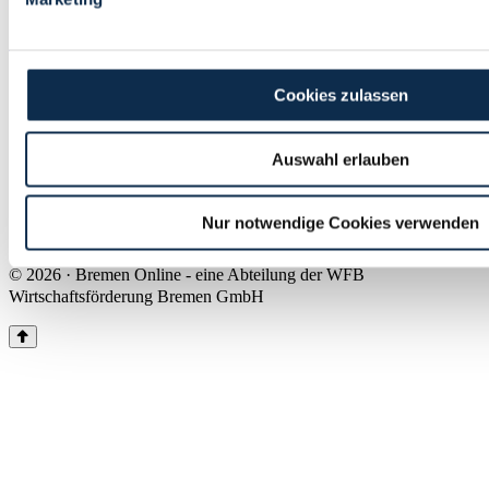
Land Bremen
Instagram
Pinterest
Facebook
Tiktok
Youtube
Impressum & Kontakt
Cookies zulassen
Barrierefreiheit
Produkte & Mediadaten
Presse
Auswahl erlauben
Über uns
Inhaltsübersicht
Nutzungsbedingungen
Nur notwendige Cookies verwenden
Datenschutz
© 2026 · Bremen Online - eine Abteilung der WFB
Wirtschaftsförderung Bremen GmbH