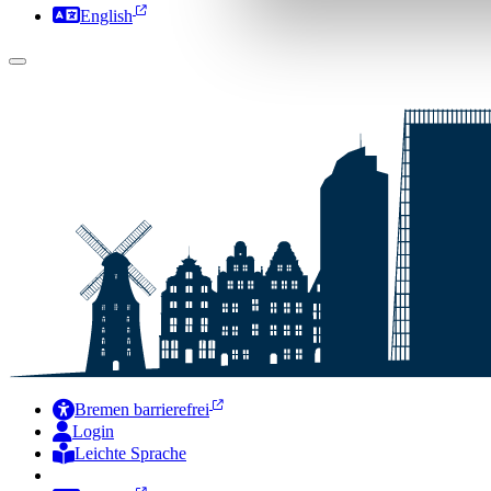
English
Bremen barrierefrei
Login
Leichte Sprache
Zur Deutschen Gebärdensprache