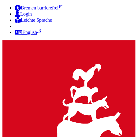
Bremen barrierefrei
Login
Leichte Sprache
Zur Deutschen Gebärdensprache
English