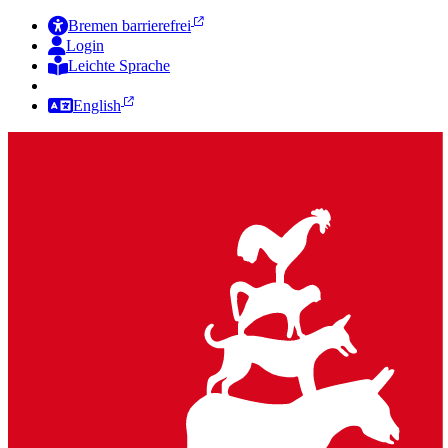
Bremen barrierefrei
Login
Leichte Sprache
Zur Deutschen Gebärdensprache
English