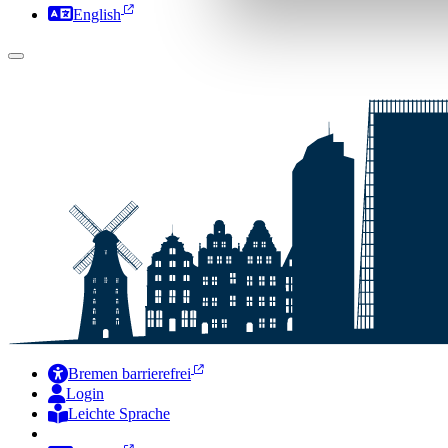
English
Bremen barrierefrei
Login
Leichte Sprache
Zur Deutschen Gebärdensprache