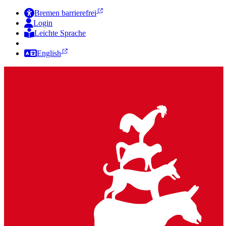
Bremen barrierefrei
Login
Leichte Sprache
Zur Deutschen Gebärdensprache
English