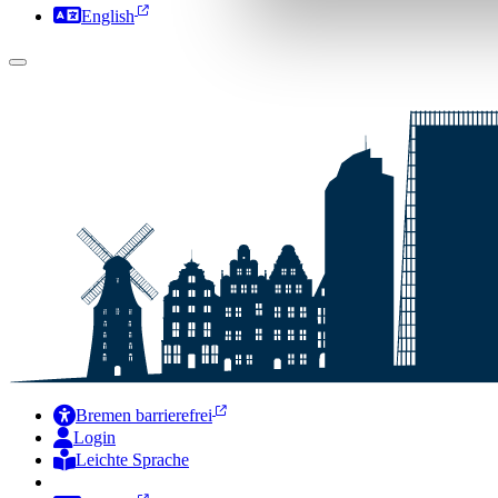
English
Bremen barrierefrei
Login
Leichte Sprache
Zur Deutschen Gebärdensprache