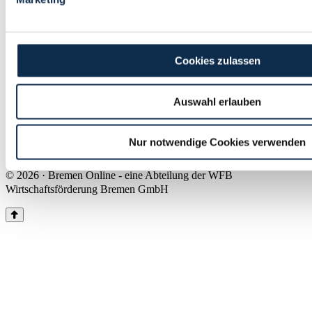
Land Bremen
Instagram
Pinterest
Facebook
Tiktok
Youtube
Impressum & Kontakt
Cookies zulassen
Barrierefreiheit
Produkte & Mediadaten
Presse
Auswahl erlauben
Über uns
Inhaltsübersicht
Nutzungsbedingungen
Nur notwendige Cookies verwenden
Datenschutz
© 2026 · Bremen Online - eine Abteilung der WFB
Wirtschaftsförderung Bremen GmbH