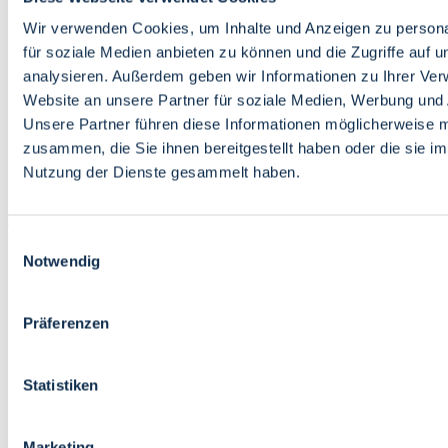
Bildung
Wirtschaft
Wir verwenden Cookies, um Inhalte und Anzeigen zu persona
Wissenschaft
für soziale Medien anbieten zu können und die Zugriffe auf 
Marktplatz
analysieren. Außerdem geben wir Informationen zu Ihrer Ve
Website an unsere Partner für soziale Medien, Werbung und 
Bremen barrierefrei
Login
Unsere Partner führen diese Informationen möglicherweise m
Leichte Sprache
zusammen, die Sie ihnen bereitgestellt haben oder die sie i
Zur Deutschen Gebärdensprache
Nutzung der Dienste gesammelt haben.
English
Einwilligungsauswahl
Notwendig
Präferenzen
Bremen barrierefrei
Login
Statistiken
Leichte Sprache
Zur Deutschen Gebärdensprache
English
Marketing