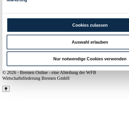
Land Bremen
Instagram
Pinterest
Facebook
Tiktok
Youtube
Impressum & Kontakt
Cookies zulassen
Barrierefreiheit
Produkte & Mediadaten
Presse
Auswahl erlauben
Über uns
Inhaltsübersicht
Nutzungsbedingungen
Nur notwendige Cookies verwenden
Datenschutz
© 2026 · Bremen Online - eine Abteilung der WFB
Wirtschaftsförderung Bremen GmbH