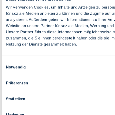
Bildung
Wirtschaft
Wir verwenden Cookies, um Inhalte und Anzeigen zu persona
Wissenschaft
für soziale Medien anbieten zu können und die Zugriffe auf 
Marktplatz
analysieren. Außerdem geben wir Informationen zu Ihrer Ve
Website an unsere Partner für soziale Medien, Werbung und 
Bremen barrierefrei
Login
Unsere Partner führen diese Informationen möglicherweise m
Leichte Sprache
zusammen, die Sie ihnen bereitgestellt haben oder die sie i
Zur Deutschen Gebärdensprache
Nutzung der Dienste gesammelt haben.
English
Einwilligungsauswahl
Notwendig
Präferenzen
Bremen barrierefrei
Login
Statistiken
Leichte Sprache
Zur Deutschen Gebärdensprache
English
Marketing