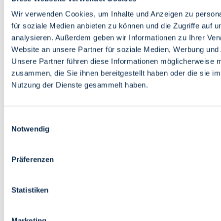
Bildung
Wirtschaft
Wir verwenden Cookies, um Inhalte und Anzeigen zu persona
Wissenschaft
für soziale Medien anbieten zu können und die Zugriffe auf 
Marktplatz
analysieren. Außerdem geben wir Informationen zu Ihrer Ve
Website an unsere Partner für soziale Medien, Werbung und 
Bremen barrierefrei
Login
Unsere Partner führen diese Informationen möglicherweise m
Leichte Sprache
zusammen, die Sie ihnen bereitgestellt haben oder die sie i
Zur Deutschen Gebärdensprache
Nutzung der Dienste gesammelt haben.
English
Einwilligungsauswahl
Notwendig
Präferenzen
Bremen barrierefrei
Login
Statistiken
Leichte Sprache
Zur Deutschen Gebärdensprache
English
Marketing