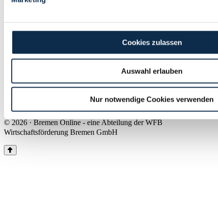
Land Bremen
Instagram
Pinterest
Facebook
Tiktok
Youtube
Impressum & Kontakt
Cookies zulassen
Barrierefreiheit
Produkte & Mediadaten
Presse
Auswahl erlauben
Über uns
Inhaltsübersicht
Nutzungsbedingungen
Nur notwendige Cookies verwenden
Datenschutz
© 2026 · Bremen Online - eine Abteilung der WFB
Wirtschaftsförderung Bremen GmbH