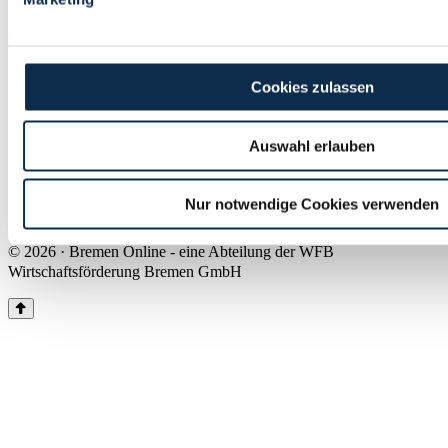
Land Bremen
Instagram
Pinterest
Facebook
Tiktok
Youtube
Impressum & Kontakt
Cookies zulassen
Barrierefreiheit
Produkte & Mediadaten
Presse
Auswahl erlauben
Über uns
Inhaltsübersicht
Nutzungsbedingungen
Nur notwendige Cookies verwenden
Datenschutz
© 2026 · Bremen Online - eine Abteilung der WFB
Wirtschaftsförderung Bremen GmbH