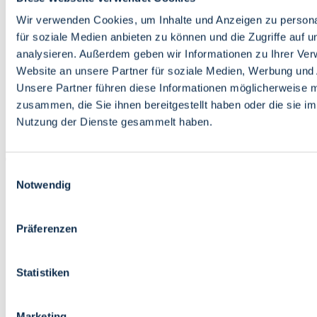
Bildung
Wirtschaft
Wir verwenden Cookies, um Inhalte und Anzeigen zu persona
Wissenschaft
für soziale Medien anbieten zu können und die Zugriffe auf 
Marktplatz
analysieren. Außerdem geben wir Informationen zu Ihrer Ve
Website an unsere Partner für soziale Medien, Werbung und 
Bremen barrierefrei
Login
Unsere Partner führen diese Informationen möglicherweise m
Leichte Sprache
zusammen, die Sie ihnen bereitgestellt haben oder die sie i
Zur Deutschen Gebärdensprache
Nutzung der Dienste gesammelt haben.
English
Einwilligungsauswahl
Notwendig
Präferenzen
Bremen barrierefrei
Login
Statistiken
Leichte Sprache
Zur Deutschen Gebärdensprache
English
Marketing