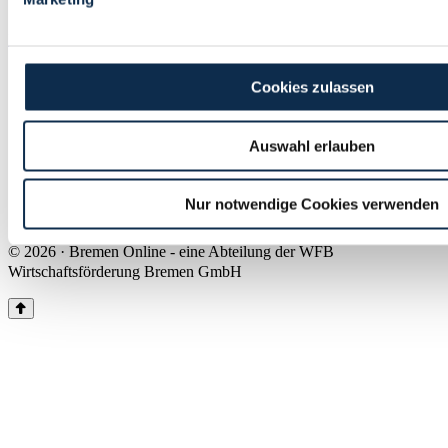
Land Bremen
Instagram
Pinterest
Facebook
Tiktok
Youtube
Impressum & Kontakt
Cookies zulassen
Barrierefreiheit
Produkte & Mediadaten
Presse
Auswahl erlauben
Über uns
Inhaltsübersicht
Nutzungsbedingungen
Nur notwendige Cookies verwenden
Datenschutz
© 2026 · Bremen Online - eine Abteilung der WFB
Wirtschaftsförderung Bremen GmbH