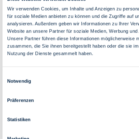
Bildung
Wirtschaft
Wir verwenden Cookies, um Inhalte und Anzeigen zu persona
Wissenschaft
für soziale Medien anbieten zu können und die Zugriffe auf 
Marktplatz
analysieren. Außerdem geben wir Informationen zu Ihrer Ve
Website an unsere Partner für soziale Medien, Werbung und 
Bremen barrierefrei
Login
Unsere Partner führen diese Informationen möglicherweise m
Leichte Sprache
zusammen, die Sie ihnen bereitgestellt haben oder die sie i
Zur Deutschen Gebärdensprache
Nutzung der Dienste gesammelt haben.
English
Einwilligungsauswahl
Notwendig
Präferenzen
Bremen barrierefrei
Login
Statistiken
Leichte Sprache
Zur Deutschen Gebärdensprache
English
Marketing