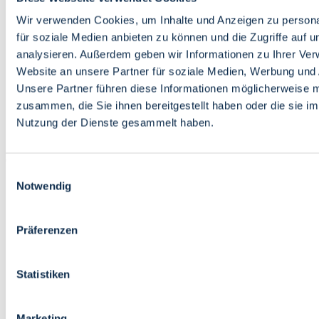
Bildung
Wirtschaft
Wir verwenden Cookies, um Inhalte und Anzeigen zu persona
Wissenschaft
für soziale Medien anbieten zu können und die Zugriffe auf 
Marktplatz
analysieren. Außerdem geben wir Informationen zu Ihrer Ve
Website an unsere Partner für soziale Medien, Werbung und 
Bremen barrierefrei
Login
Unsere Partner führen diese Informationen möglicherweise m
Leichte Sprache
zusammen, die Sie ihnen bereitgestellt haben oder die sie i
Zur Deutschen Gebärdensprache
Nutzung der Dienste gesammelt haben.
English
Einwilligungsauswahl
Notwendig
Präferenzen
Bremen barrierefrei
Login
Statistiken
Leichte Sprache
Zur Deutschen Gebärdensprache
English
Marketing