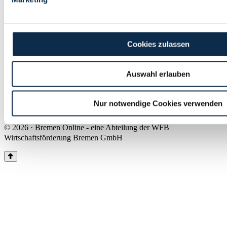
Land Bremen
Instagram
Pinterest
Facebook
Tiktok
Youtube
Impressum & Kontakt
Cookies zulassen
Barrierefreiheit
Produkte & Mediadaten
Presse
Auswahl erlauben
Über uns
Inhaltsübersicht
Nutzungsbedingungen
Nur notwendige Cookies verwenden
Datenschutz
© 2026 · Bremen Online - eine Abteilung der WFB
Wirtschaftsförderung Bremen GmbH