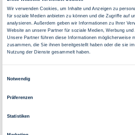
Bildung
Wirtschaft
Wir verwenden Cookies, um Inhalte und Anzeigen zu persona
Wissenschaft
für soziale Medien anbieten zu können und die Zugriffe auf 
Marktplatz
analysieren. Außerdem geben wir Informationen zu Ihrer Ve
Website an unsere Partner für soziale Medien, Werbung und 
Bremen barrierefrei
Login
Unsere Partner führen diese Informationen möglicherweise m
Leichte Sprache
zusammen, die Sie ihnen bereitgestellt haben oder die sie i
Zur Deutschen Gebärdensprache
Nutzung der Dienste gesammelt haben.
English
Einwilligungsauswahl
Notwendig
Präferenzen
Bremen barrierefrei
Login
Statistiken
Leichte Sprache
Zur Deutschen Gebärdensprache
English
Marketing