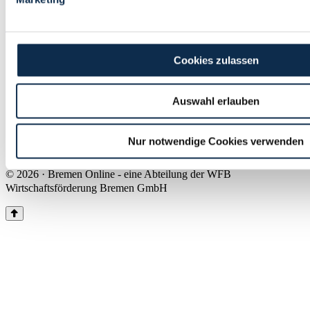
Land Bremen
Instagram
Pinterest
Facebook
Tiktok
Youtube
Impressum & Kontakt
Cookies zulassen
Barrierefreiheit
Produkte & Mediadaten
Presse
Auswahl erlauben
Über uns
Inhaltsübersicht
Nutzungsbedingungen
Nur notwendige Cookies verwenden
Datenschutz
© 2026 · Bremen Online - eine Abteilung der WFB
Wirtschaftsförderung Bremen GmbH