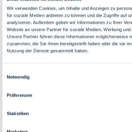
Bildung
Wirtschaft
Wir verwenden Cookies, um Inhalte und Anzeigen zu persona
Wissenschaft
für soziale Medien anbieten zu können und die Zugriffe auf 
Marktplatz
analysieren. Außerdem geben wir Informationen zu Ihrer Ve
Website an unsere Partner für soziale Medien, Werbung und 
Bremen barrierefrei
Login
Unsere Partner führen diese Informationen möglicherweise m
Leichte Sprache
zusammen, die Sie ihnen bereitgestellt haben oder die sie i
Zur Deutschen Gebärdensprache
Nutzung der Dienste gesammelt haben.
English
Einwilligungsauswahl
Notwendig
Präferenzen
Bremen barrierefrei
Login
Statistiken
Leichte Sprache
Zur Deutschen Gebärdensprache
English
Marketing