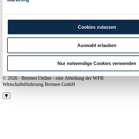
Land Bremen
Instagram
Pinterest
Facebook
Tiktok
Youtube
Impressum & Kontakt
Cookies zulassen
Barrierefreiheit
Produkte & Mediadaten
Presse
Auswahl erlauben
Über uns
Inhaltsübersicht
Nutzungsbedingungen
Nur notwendige Cookies verwenden
Datenschutz
© 2026 · Bremen Online - eine Abteilung der WFB
Wirtschaftsförderung Bremen GmbH