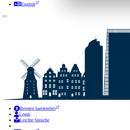
English
Bremen barrierefrei
Login
Leichte Sprache
Zur Deutschen Gebärdensprache