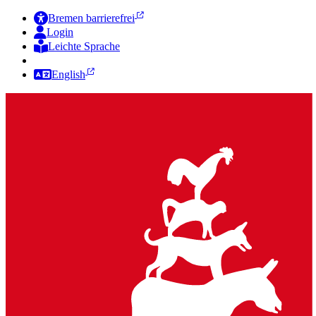
Bremen barrierefrei
Login
Leichte Sprache
Zur Deutschen Gebärdensprache
English