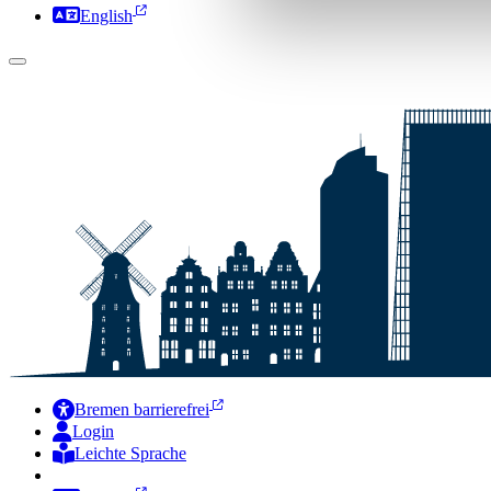
English
Bremen barrierefrei
Login
Leichte Sprache
Zur Deutschen Gebärdensprache