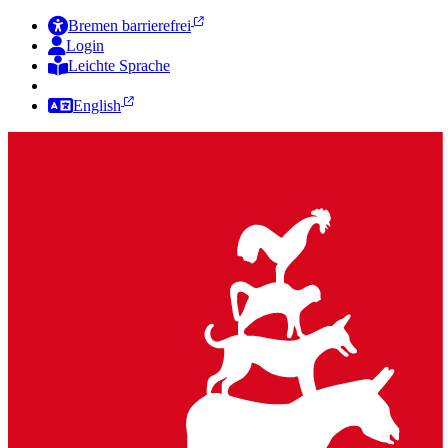
Bremen barrierefrei
Login
Leichte Sprache
Zur Deutschen Gebärdensprache
English