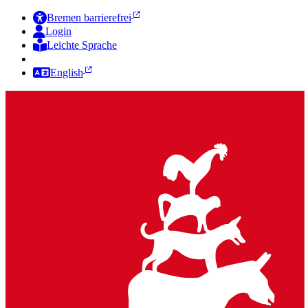
Bremen barrierefrei
Login
Leichte Sprache
Zur Deutschen Gebärdensprache
English