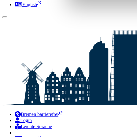
English
Bremen barrierefrei
Login
Leichte Sprache
Zur Deutschen Gebärdensprache