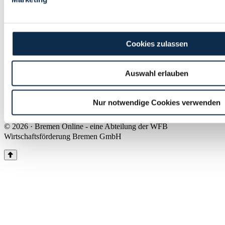
Land Bremen
Instagram
Pinterest
Facebook
Tiktok
Youtube
Impressum & Kontakt
Cookies zulassen
Barrierefreiheit
Produkte & Mediadaten
Presse
Auswahl erlauben
Über uns
Inhaltsübersicht
Nutzungsbedingungen
Nur notwendige Cookies verwenden
Datenschutz
© 2026 · Bremen Online - eine Abteilung der WFB
Wirtschaftsförderung Bremen GmbH