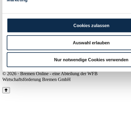
Land Bremen
Instagram
Pinterest
Facebook
Tiktok
Youtube
Impressum & Kontakt
Cookies zulassen
Barrierefreiheit
Produkte & Mediadaten
Presse
Auswahl erlauben
Über uns
Inhaltsübersicht
Nutzungsbedingungen
Nur notwendige Cookies verwenden
Datenschutz
© 2026 · Bremen Online - eine Abteilung der WFB
Wirtschaftsförderung Bremen GmbH