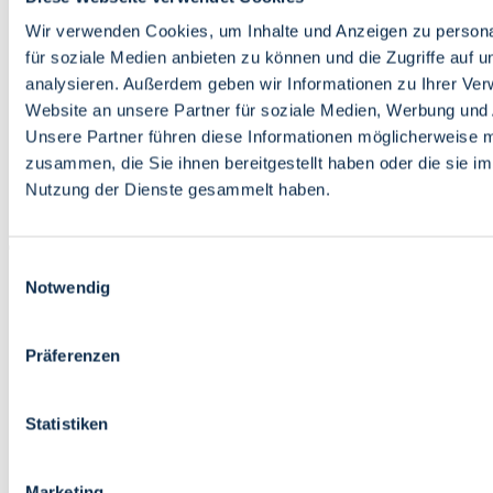
Bildung
Wirtschaft
Wir verwenden Cookies, um Inhalte und Anzeigen zu persona
Wissenschaft
für soziale Medien anbieten zu können und die Zugriffe auf 
Marktplatz
analysieren. Außerdem geben wir Informationen zu Ihrer Ve
Website an unsere Partner für soziale Medien, Werbung und 
Bremen barrierefrei
Login
Unsere Partner führen diese Informationen möglicherweise m
Leichte Sprache
zusammen, die Sie ihnen bereitgestellt haben oder die sie i
Zur Deutschen Gebärdensprache
Nutzung der Dienste gesammelt haben.
English
Einwilligungsauswahl
Notwendig
Präferenzen
Bremen barrierefrei
Login
Statistiken
Leichte Sprache
Zur Deutschen Gebärdensprache
English
Marketing