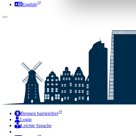
English
Bremen barrierefrei
Login
Leichte Sprache
Zur Deutschen Gebärdensprache