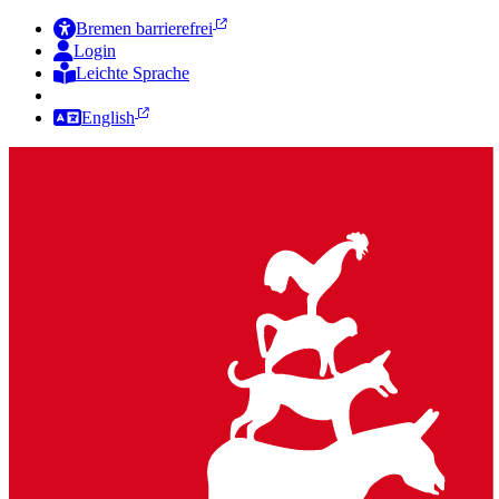
Bremen barrierefrei
Login
Leichte Sprache
Zur Deutschen Gebärdensprache
English