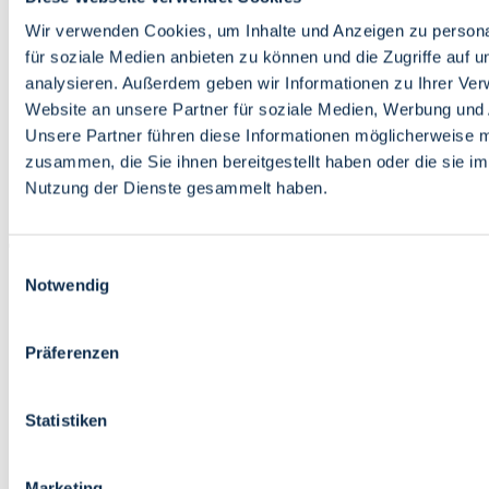
Bildung
Wirtschaft
Wir verwenden Cookies, um Inhalte und Anzeigen zu persona
Wissenschaft
für soziale Medien anbieten zu können und die Zugriffe auf 
Marktplatz
analysieren. Außerdem geben wir Informationen zu Ihrer Ve
Website an unsere Partner für soziale Medien, Werbung und 
Bremen barrierefrei
Login
Unsere Partner führen diese Informationen möglicherweise m
Leichte Sprache
zusammen, die Sie ihnen bereitgestellt haben oder die sie i
Zur Deutschen Gebärdensprache
Nutzung der Dienste gesammelt haben.
English
Einwilligungsauswahl
Notwendig
Präferenzen
Bremen barrierefrei
Login
Statistiken
Leichte Sprache
Zur Deutschen Gebärdensprache
English
Marketing