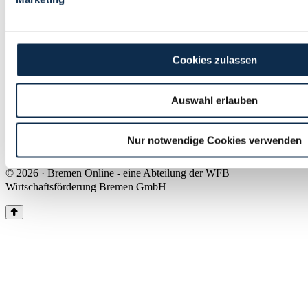
Land Bremen
Instagram
Pinterest
Facebook
Tiktok
Youtube
Impressum & Kontakt
Cookies zulassen
Barrierefreiheit
Produkte & Mediadaten
Presse
Auswahl erlauben
Über uns
Inhaltsübersicht
Nutzungsbedingungen
Nur notwendige Cookies verwenden
Datenschutz
© 2026 · Bremen Online - eine Abteilung der WFB
Wirtschaftsförderung Bremen GmbH