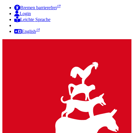
Bremen barrierefrei
Login
Leichte Sprache
Zur Deutschen Gebärdensprache
English