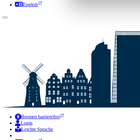
English
Bremen barrierefrei
Login
Leichte Sprache
Zur Deutschen Gebärdensprache