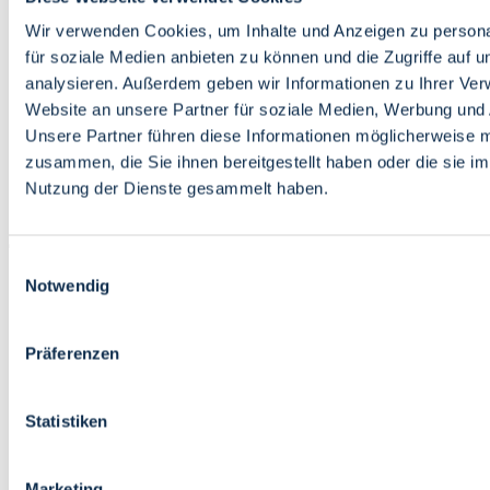
Bildung
Wirtschaft
Wir verwenden Cookies, um Inhalte und Anzeigen zu persona
Wissenschaft
für soziale Medien anbieten zu können und die Zugriffe auf 
Marktplatz
analysieren. Außerdem geben wir Informationen zu Ihrer Ve
Website an unsere Partner für soziale Medien, Werbung und 
Bremen barrierefrei
Login
Unsere Partner führen diese Informationen möglicherweise m
Leichte Sprache
zusammen, die Sie ihnen bereitgestellt haben oder die sie i
Zur Deutschen Gebärdensprache
Nutzung der Dienste gesammelt haben.
English
Einwilligungsauswahl
Notwendig
Präferenzen
Bremen barrierefrei
Login
Statistiken
Leichte Sprache
Zur Deutschen Gebärdensprache
English
Marketing