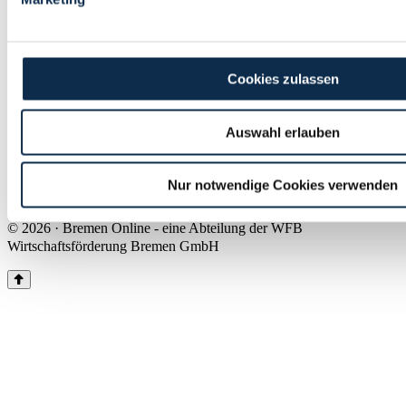
Land Bremen
Instagram
Pinterest
Facebook
Tiktok
Youtube
Impressum & Kontakt
Cookies zulassen
Barrierefreiheit
Produkte & Mediadaten
Presse
Auswahl erlauben
Über uns
Inhaltsübersicht
Nutzungsbedingungen
Nur notwendige Cookies verwenden
Datenschutz
© 2026 · Bremen Online - eine Abteilung der WFB
Wirtschaftsförderung Bremen GmbH