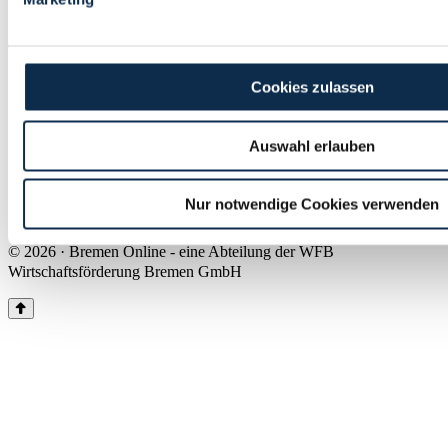
Land Bremen
Instagram
Pinterest
Facebook
Tiktok
Youtube
Impressum & Kontakt
Cookies zulassen
Barrierefreiheit
Produkte & Mediadaten
Presse
Auswahl erlauben
Über uns
Inhaltsübersicht
Nutzungsbedingungen
Nur notwendige Cookies verwenden
Datenschutz
© 2026 · Bremen Online - eine Abteilung der WFB
Wirtschaftsförderung Bremen GmbH