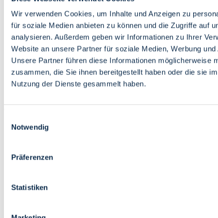
Bildung
Wirtschaft
Wir verwenden Cookies, um Inhalte und Anzeigen zu persona
Wissenschaft
für soziale Medien anbieten zu können und die Zugriffe auf 
Marktplatz
analysieren. Außerdem geben wir Informationen zu Ihrer Ve
Website an unsere Partner für soziale Medien, Werbung und 
Bremen barrierefrei
Login
Unsere Partner führen diese Informationen möglicherweise m
Leichte Sprache
zusammen, die Sie ihnen bereitgestellt haben oder die sie i
Zur Deutschen Gebärdensprache
Nutzung der Dienste gesammelt haben.
English
Einwilligungsauswahl
Notwendig
Präferenzen
Bremen barrierefrei
Login
Statistiken
Leichte Sprache
Zur Deutschen Gebärdensprache
English
Marketing