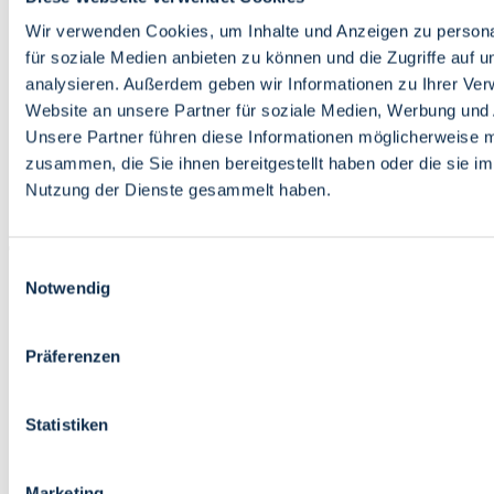
Bildung
Wirtschaft
Wir verwenden Cookies, um Inhalte und Anzeigen zu persona
Wissenschaft
für soziale Medien anbieten zu können und die Zugriffe auf 
Marktplatz
analysieren. Außerdem geben wir Informationen zu Ihrer Ve
Website an unsere Partner für soziale Medien, Werbung und 
Bremen barrierefrei
Login
Unsere Partner führen diese Informationen möglicherweise m
Leichte Sprache
zusammen, die Sie ihnen bereitgestellt haben oder die sie i
Zur Deutschen Gebärdensprache
Nutzung der Dienste gesammelt haben.
English
Einwilligungsauswahl
Notwendig
Präferenzen
Bremen barrierefrei
Login
Statistiken
Leichte Sprache
Zur Deutschen Gebärdensprache
English
Marketing