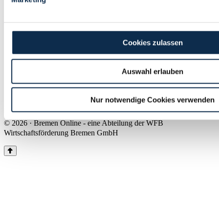
Land Bremen
Instagram
Pinterest
Facebook
Tiktok
Youtube
Impressum & Kontakt
Cookies zulassen
Barrierefreiheit
Produkte & Mediadaten
Presse
Auswahl erlauben
Über uns
Inhaltsübersicht
Nutzungsbedingungen
Nur notwendige Cookies verwenden
Datenschutz
© 2026 · Bremen Online - eine Abteilung der WFB
Wirtschaftsförderung Bremen GmbH