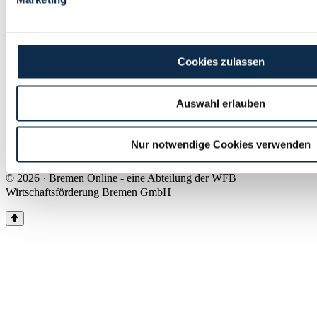
Land Bremen
Instagram
Pinterest
Facebook
Tiktok
Youtube
Impressum & Kontakt
Cookies zulassen
Barrierefreiheit
Produkte & Mediadaten
Presse
Auswahl erlauben
Über uns
Inhaltsübersicht
Nutzungsbedingungen
Nur notwendige Cookies verwenden
Datenschutz
© 2026 · Bremen Online - eine Abteilung der WFB
Wirtschaftsförderung Bremen GmbH