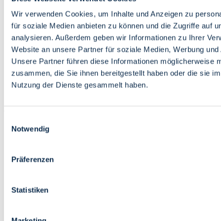
Bildung
Wirtschaft
Wir verwenden Cookies, um Inhalte und Anzeigen zu persona
Wissenschaft
für soziale Medien anbieten zu können und die Zugriffe auf 
Marktplatz
analysieren. Außerdem geben wir Informationen zu Ihrer Ve
Website an unsere Partner für soziale Medien, Werbung und 
Bremen barrierefrei
Login
Unsere Partner führen diese Informationen möglicherweise m
Leichte Sprache
zusammen, die Sie ihnen bereitgestellt haben oder die sie i
Zur Deutschen Gebärdensprache
Nutzung der Dienste gesammelt haben.
English
Einwilligungsauswahl
Notwendig
Präferenzen
Bremen barrierefrei
Login
Statistiken
Leichte Sprache
Zur Deutschen Gebärdensprache
English
Marketing