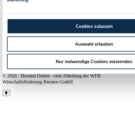
Land Bremen
Instagram
Pinterest
Facebook
Tiktok
Youtube
Impressum & Kontakt
Cookies zulassen
Barrierefreiheit
Produkte & Mediadaten
Presse
Auswahl erlauben
Über uns
Inhaltsübersicht
Nutzungsbedingungen
Nur notwendige Cookies verwenden
Datenschutz
© 2026 · Bremen Online - eine Abteilung der WFB
Wirtschaftsförderung Bremen GmbH