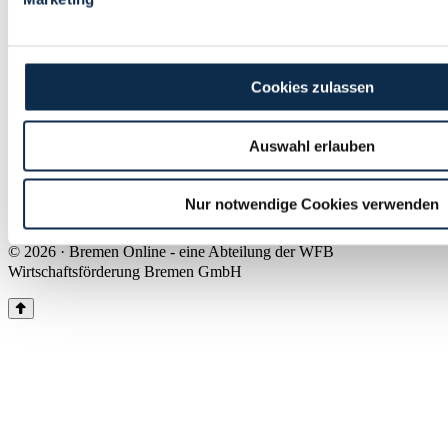
Land Bremen
Instagram
Pinterest
Facebook
Tiktok
Youtube
Impressum & Kontakt
Cookies zulassen
Barrierefreiheit
Produkte & Mediadaten
Presse
Auswahl erlauben
Über uns
Inhaltsübersicht
Nutzungsbedingungen
Nur notwendige Cookies verwenden
Datenschutz
© 2026 · Bremen Online - eine Abteilung der WFB
Wirtschaftsförderung Bremen GmbH