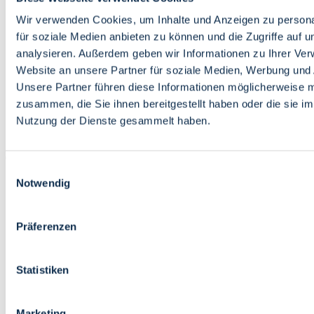
Bildung
Wirtschaft
Wir verwenden Cookies, um Inhalte und Anzeigen zu persona
Wissenschaft
für soziale Medien anbieten zu können und die Zugriffe auf 
Marktplatz
analysieren. Außerdem geben wir Informationen zu Ihrer Ve
Website an unsere Partner für soziale Medien, Werbung und 
Bremen barrierefrei
Login
Unsere Partner führen diese Informationen möglicherweise m
Leichte Sprache
zusammen, die Sie ihnen bereitgestellt haben oder die sie i
Zur Deutschen Gebärdensprache
Nutzung der Dienste gesammelt haben.
English
Einwilligungsauswahl
Notwendig
Präferenzen
Bremen barrierefrei
Login
Statistiken
Leichte Sprache
Zur Deutschen Gebärdensprache
English
Marketing