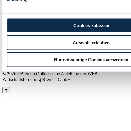
Land Bremen
Instagram
Pinterest
Facebook
Tiktok
Youtube
Impressum & Kontakt
Cookies zulassen
Barrierefreiheit
Produkte & Mediadaten
Presse
Auswahl erlauben
Über uns
Inhaltsübersicht
Nutzungsbedingungen
Nur notwendige Cookies verwenden
Datenschutz
© 2026 · Bremen Online - eine Abteilung der WFB
Wirtschaftsförderung Bremen GmbH