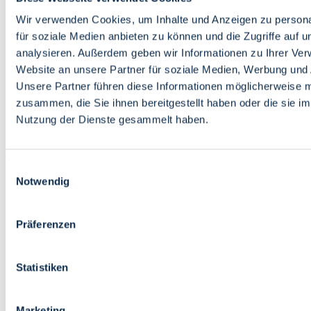
Bildung
Wirtschaft
Wir verwenden Cookies, um Inhalte und Anzeigen zu persona
Wissenschaft
für soziale Medien anbieten zu können und die Zugriffe auf 
Marktplatz
analysieren. Außerdem geben wir Informationen zu Ihrer Ve
Website an unsere Partner für soziale Medien, Werbung und 
Bremen barrierefrei
Login
Unsere Partner führen diese Informationen möglicherweise m
Leichte Sprache
zusammen, die Sie ihnen bereitgestellt haben oder die sie i
Zur Deutschen Gebärdensprache
Nutzung der Dienste gesammelt haben.
English
Einwilligungsauswahl
Notwendig
Präferenzen
Bremen barrierefrei
Login
Statistiken
Leichte Sprache
Zur Deutschen Gebärdensprache
English
Marketing