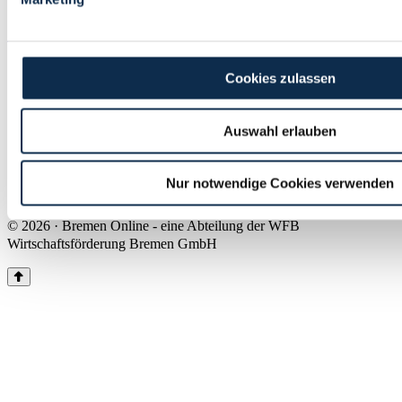
Land Bremen
Instagram
Pinterest
Facebook
Tiktok
Youtube
Impressum & Kontakt
Cookies zulassen
Barrierefreiheit
Produkte & Mediadaten
Presse
Auswahl erlauben
Über uns
Inhaltsübersicht
Nutzungsbedingungen
Nur notwendige Cookies verwenden
Datenschutz
© 2026 · Bremen Online - eine Abteilung der WFB
Wirtschaftsförderung Bremen GmbH