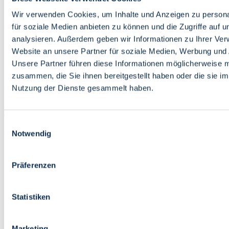
Bildung
Wirtschaft
Wir verwenden Cookies, um Inhalte und Anzeigen zu persona
Wissenschaft
für soziale Medien anbieten zu können und die Zugriffe auf 
Marktplatz
analysieren. Außerdem geben wir Informationen zu Ihrer Ve
Website an unsere Partner für soziale Medien, Werbung und 
Bremen barrierefrei
Login
Unsere Partner führen diese Informationen möglicherweise m
Leichte Sprache
zusammen, die Sie ihnen bereitgestellt haben oder die sie i
Zur Deutschen Gebärdensprache
Nutzung der Dienste gesammelt haben.
English
Einwilligungsauswahl
Notwendig
Präferenzen
Bremen barrierefrei
Login
Statistiken
Leichte Sprache
Zur Deutschen Gebärdensprache
English
Marketing