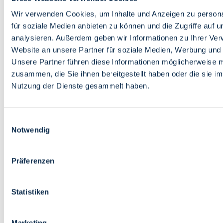
Bildung
Wirtschaft
Wir verwenden Cookies, um Inhalte und Anzeigen zu persona
Wissenschaft
für soziale Medien anbieten zu können und die Zugriffe auf 
Marktplatz
analysieren. Außerdem geben wir Informationen zu Ihrer Ve
Website an unsere Partner für soziale Medien, Werbung und 
Bremen barrierefrei
Login
Unsere Partner führen diese Informationen möglicherweise m
Leichte Sprache
zusammen, die Sie ihnen bereitgestellt haben oder die sie i
Zur Deutschen Gebärdensprache
Nutzung der Dienste gesammelt haben.
English
Einwilligungsauswahl
Notwendig
Präferenzen
Bremen barrierefrei
Login
Statistiken
Leichte Sprache
Zur Deutschen Gebärdensprache
English
Marketing