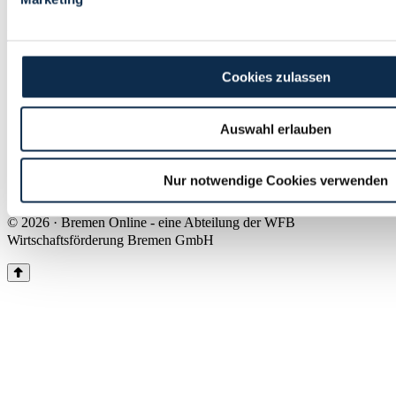
Land Bremen
Instagram
Pinterest
Facebook
Tiktok
Youtube
Impressum & Kontakt
Cookies zulassen
Barrierefreiheit
Produkte & Mediadaten
Presse
Auswahl erlauben
Über uns
Inhaltsübersicht
Nutzungsbedingungen
Nur notwendige Cookies verwenden
Datenschutz
© 2026 · Bremen Online - eine Abteilung der WFB
Wirtschaftsförderung Bremen GmbH