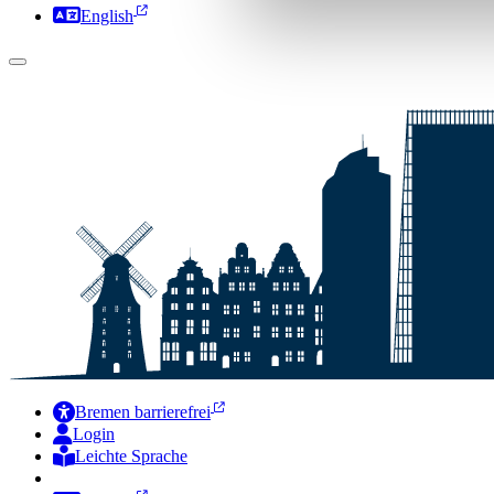
English
Bremen barrierefrei
Login
Leichte Sprache
Zur Deutschen Gebärdensprache