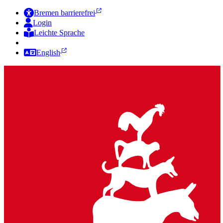
Bremen barrierefrei
Login
Leichte Sprache
Zur Deutschen Gebärdensprache
English