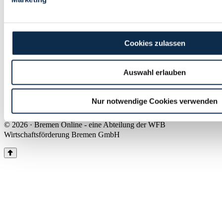
Land Bremen
Instagram
Pinterest
Facebook
Tiktok
Youtube
Impressum & Kontakt
Cookies zulassen
Barrierefreiheit
Produkte & Mediadaten
Presse
Auswahl erlauben
Über uns
Inhaltsübersicht
Nutzungsbedingungen
Nur notwendige Cookies verwenden
Datenschutz
© 2026 · Bremen Online - eine Abteilung der WFB
Wirtschaftsförderung Bremen GmbH