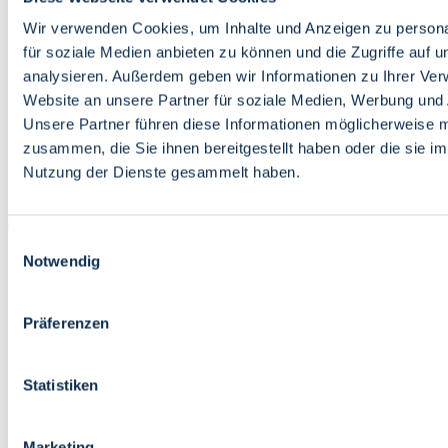
Bildung
Wirtschaft
Wir verwenden Cookies, um Inhalte und Anzeigen zu persona
Wissenschaft
für soziale Medien anbieten zu können und die Zugriffe auf 
Marktplatz
analysieren. Außerdem geben wir Informationen zu Ihrer Ve
Website an unsere Partner für soziale Medien, Werbung und 
Bremen barrierefrei
Login
Unsere Partner führen diese Informationen möglicherweise m
Leichte Sprache
zusammen, die Sie ihnen bereitgestellt haben oder die sie i
Zur Deutschen Gebärdensprache
Nutzung der Dienste gesammelt haben.
English
Einwilligungsauswahl
Notwendig
Präferenzen
Bremen barrierefrei
Login
Statistiken
Leichte Sprache
Zur Deutschen Gebärdensprache
English
Marketing