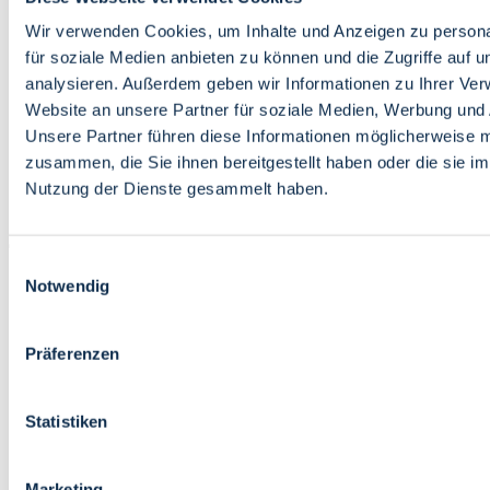
Bildung
Wirtschaft
Wir verwenden Cookies, um Inhalte und Anzeigen zu persona
Wissenschaft
für soziale Medien anbieten zu können und die Zugriffe auf 
Marktplatz
analysieren. Außerdem geben wir Informationen zu Ihrer Ve
Website an unsere Partner für soziale Medien, Werbung und 
Bremen barrierefrei
Login
Unsere Partner führen diese Informationen möglicherweise m
Leichte Sprache
zusammen, die Sie ihnen bereitgestellt haben oder die sie i
Zur Deutschen Gebärdensprache
Nutzung der Dienste gesammelt haben.
English
Einwilligungsauswahl
Notwendig
Präferenzen
Bremen barrierefrei
Login
Statistiken
Leichte Sprache
Zur Deutschen Gebärdensprache
English
Marketing