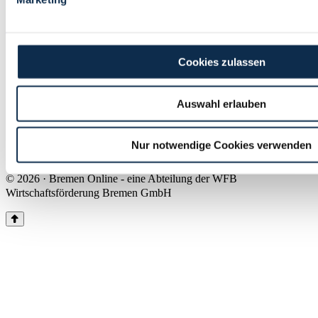
Land Bremen
Instagram
Pinterest
Facebook
Tiktok
Youtube
Impressum & Kontakt
Cookies zulassen
Barrierefreiheit
Produkte & Mediadaten
Presse
Auswahl erlauben
Über uns
Inhaltsübersicht
Nutzungsbedingungen
Nur notwendige Cookies verwenden
Datenschutz
© 2026 · Bremen Online - eine Abteilung der WFB
Wirtschaftsförderung Bremen GmbH