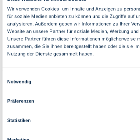
Bildung
Wirtschaft
Wir verwenden Cookies, um Inhalte und Anzeigen zu persona
Wissenschaft
für soziale Medien anbieten zu können und die Zugriffe auf 
Marktplatz
analysieren. Außerdem geben wir Informationen zu Ihrer Ve
Website an unsere Partner für soziale Medien, Werbung und 
Bremen barrierefrei
Login
Unsere Partner führen diese Informationen möglicherweise m
Leichte Sprache
zusammen, die Sie ihnen bereitgestellt haben oder die sie i
Zur Deutschen Gebärdensprache
Nutzung der Dienste gesammelt haben.
English
Einwilligungsauswahl
Notwendig
Präferenzen
Bremen barrierefrei
Login
Statistiken
Leichte Sprache
Zur Deutschen Gebärdensprache
English
Marketing