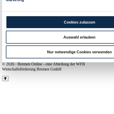
Land Bremen
Instagram
Pinterest
Facebook
Tiktok
Youtube
Impressum & Kontakt
Cookies zulassen
Barrierefreiheit
Produkte & Mediadaten
Presse
Auswahl erlauben
Über uns
Inhaltsübersicht
Nutzungsbedingungen
Nur notwendige Cookies verwenden
Datenschutz
© 2026 · Bremen Online - eine Abteilung der WFB
Wirtschaftsförderung Bremen GmbH